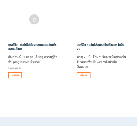
เคสรีวิว : ต่อไปไม่ต้องคอยถอดแว่นเข้า-
เคสรีวิว : แว่นโปรเกรสซีฟตัวแรก ในวัย
ออกแล้วนะ
70
สัมภาษณ์แบบสดๆ เรียลๆ ความรู้สึก
อายุ 70 ปี เข้ามาปรึกษาเพื่อทำแว่น
กับ progressive ตัวแรก
โปรเกรสซีฟตัวแรก หลังผ่าตัด
ต้อกระจก
1 ความคิดเห็น
เพิ่มเติม
เพิ่มเติม