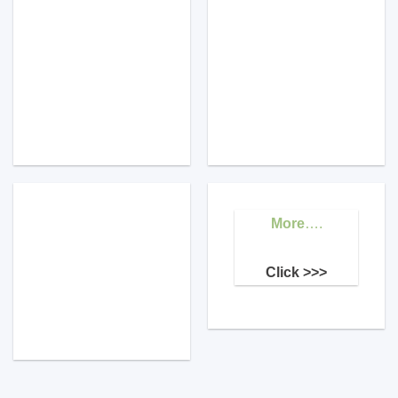
More
….
Click >>>