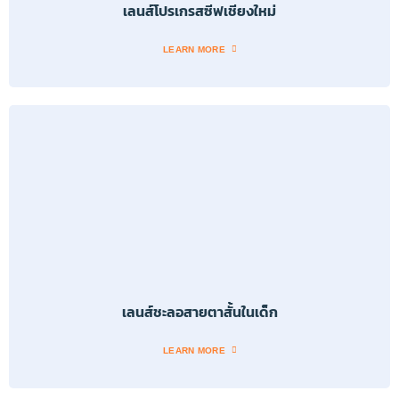
เลนส์โปรเกรสซีฟเชียงใหม่
LEARN MORE
เลนส์ชะลอสายตาสั้นในเด็ก
LEARN MORE