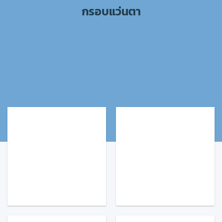
กรอบแว่นตา