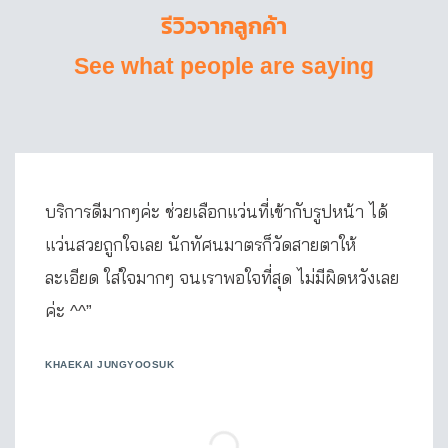
รีวิวจากลูกค้า
See what people are saying
“
“
บริการดีมากๆค่ะ ช่วยเลือกแว่นที่เข้ากับรูปหน้า ได้
ตัดแว่
แว่นสวยถูกใจเลย นักทัศนมาตรก็วัดสายตาให้
ประทับ
ละเอียด ใส่ใจมากๆ จนเราพอใจที่สุด ไม่มีผิดหวังเลย
ทัศนม
ค่ะ ^^”
ประกอ
มีการ
KHAEKAI JUNGYOOSUK
SUPANN