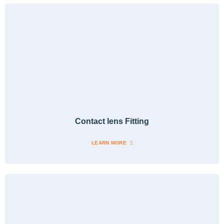
Contact lens Fitting
LEARN MORE