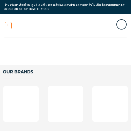
ข้าม
ร้านแว่นตาเชียงใหม่ ศูนย์เลนส์โปรเกรสซีฟและเลนส์ชะลอสายตาสั้นในเด็ก โดยนักทัศนมาตร
ไป
(DOCTOR OF OPTOMETRY-OD)
ยัง
เนื้อหา
OUR BRANDS