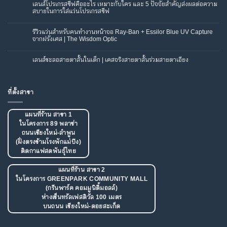
เห็น
เลนส์โปรเกรสซีฟคืออะไร เหมาะกับใคร และ 5 ปัจจัยสำคัญส่งผลต่อความ
บน
สบายในการใส่แว่นโปรเกรสซีฟ
หลัง
ผ่าตัด
ไม่มี
ต้อกระจก
ความ
ยัง
เห็น
รีวิวแว่นสำหรับคนทำงานหน้าจอ Ray-Ban + Essilor Blue UV Capture
ต้อง
บน
ใส่
จากฝรั่งเศส | The Wisdom Optic
เลนส์
แว่น
โปร
อ่าน
ไม่มี
เก
หนังสือ
ความ
รส
ไหม?
เห็น
เลนส์ชะลอสายตาสั้นในเด็ก | เคสจริงสายตาสั้นร่วมสายตาเอียง
ซีฟ
รีวิว
บน
คือ
เคส
รีวิว
ไม่มี
อะไร
จริง
แว่น
ความ
เหมาะ
พร้อม
สำหรับ
เห็น
กับ
คำ
คน
บน
ใคร
แนะนำ
ทำงาน
เลนส์
และ
ที่ตั้งสาขา
ใน
หน้า
ชะลอ
5
การ
จอ
สายตา
ปัจจัย
เลือก
Ray-
สั้น
สำคัญ
แว่น
Ban
ใน
ส่ง
+
เด็ก
แผนที่ร้าน สาขา 1
ผล
Essilor
|
ต่อ
ในโครงการ 89 พลาซ่า
Blue
เคส
ความ
UV
จริง
สบาย
ถนนเชียงใหม่-ลำพูน
Capture
สายตา
ใน
จาก
สั้น
การ
(ฝั่งตรงข้ามโรงพักแม่ปิง)
ฝรั่งเศส
ร่วม
ใส่
|
สายตา
ติดกาแฟสดพันธุ์ไทย
แว่น
The
เอียง
โปร
Wisdom
เก
Optic
รส
แผนที่ร้าน สาขา 2
ซีฟ
ในโครงการ GREENPARK COMMUNITY MALL
(กรีนพาร์ค คอมมูนิตี้มอลล์)
ห่างเซ็นทรัลเฟสติวัล 100 เมตร
บนถนน เชียงใหม่-ดอยสะเก็ด