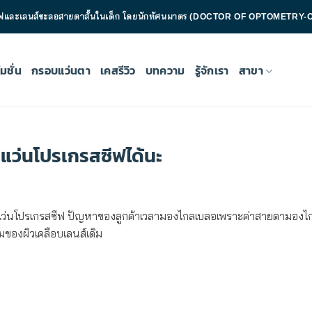
กรสซีฟและเลนส์ชะลอสายตาสั้นในเด็ก โดยนักทัศนมาตร (DOCTOR OF OPTOMETRY-O
มชั่น
กรอบแว่นตา
เคสรีวิว
บทความ
รู้จักเรา
สาขา
ส่แว่นโปรเกรสซีฟได้นะ
แว่นโปรเกรสซีฟ ปัญหาของลูกค้าเวลามองไกลเบลอเพราะค่าสายตามองไก
อมของผิวเคลือบเลนส์เดิม