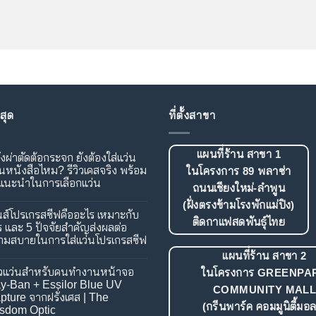
สุด
ที่ตั้งสาขา
แผนที่ร้าน สาขา 1
งผ่าตัดต้อกระจก ยังต้องใส่แว่น
นหนังสือไหม? รีวิวเคสจริง พร้อม
ในโครงการ 89 พลาซ่า
แนะนำในการเลือกแว่น
ถนนเชียงใหม่-ลำพูน
(ฝั่งตรงข้ามโรงพักแม่ปิง)
ม
นส์โปรเกรสซีฟคืออะไร เหมาะกับ
ติดกาแฟสดพันธุ์ไทย
ร และ 5 ปัจจัยสำคัญส่งผลต่อ
ามสบายในการใส่แว่นโปรเกรสซีฟ
ด
ระจก
แผนที่ร้าน สาขา 2
ม
วิวแว่นสำหรับคนทำงานหน้าจอ
ในโครงการ GREENPA
y-Ban + Essilor Blue UV
COMMUNITY MAL
์
pture จากฝรั่งเศส | The
(กรีนพาร์ค คอมมูนิตี้มอล
สือ
sdom Optic