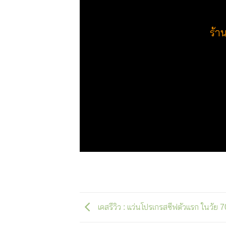
ร้า
เคสรีวิว : แว่นโปรเกรสซีฟตัวแรก ในวัย 7