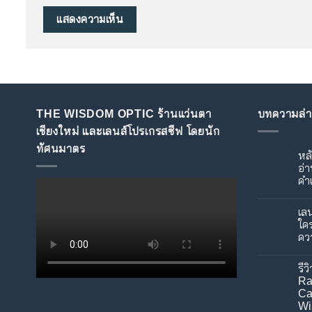
THE WISDOM OPTIC ร้านแว่นตา
บทความล่า
เชียงใหม่ และเลนส์โปรเกรสซีฟ โดยนัก
ทัศนมาตร
หลั
อ่า
คำ
ไม่มี
ควา
เล
เห็น
บน
ใค
หลัง
คว
ผ่าตั
ต้อก
ไม่มี
ยัง
ควา
ต้อง
รี
เห็น
ใส่
บน
Ra
แว่น
เลนส
Ca
อ่าน
โปร
หนัง
Wi
เก