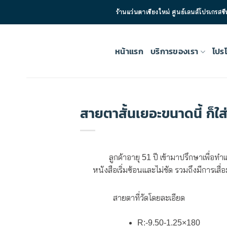
ข้าม
ร้านแว่นตาเชียงใหม่ ศูนย์เลนส์โปรเ
ไป
ยัง
เนื้อหา
หน้าแรก
บริการของเรา
โปรโ
สายตาสั้นเยอะขนาดนี้ ก็ใ
ลูกค้าอายุ 51 ปี เข้ามาปรึกษาเพื่อทำ
หนังสือเริ่มซ้อนและไม่ชัด รวมถึงมีการเสื่
สายตาที่วัดโดยละเอียด
R:-9.50-1.25×180