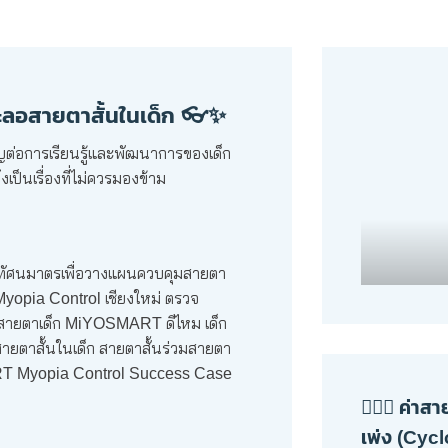
ชะลอสายตาสั้นในเด็ก 👓✨
ญต่อการเรียนรู้และพัฒนาการของเด็ก
เป็นเรื่องที่ไม่ควรมองข้าม
🧑🏻‍⚕️ ค
เพ่ง (Cyc