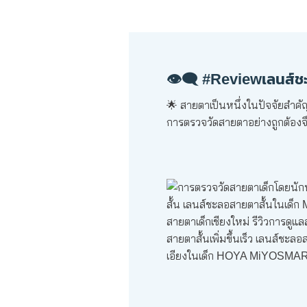
👁️‍🗨️ #Reviewเลนส์
🌟 สายตาเป็นหนึ่งในปัจจัยสำคั
การตรวจวัดสายตาอย่างถูกต้องจึง