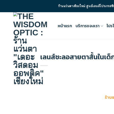
ข้าม
ร้านแว่นตาเชียงใหม่ ศูนย์เลนส์โปรเ
ไป
ยัง
เนื้อหา
หน้าแรก
บริการของเรา
โปรโ
เลนส์ชะลอสายตาสั้นในเด็
ร้าน