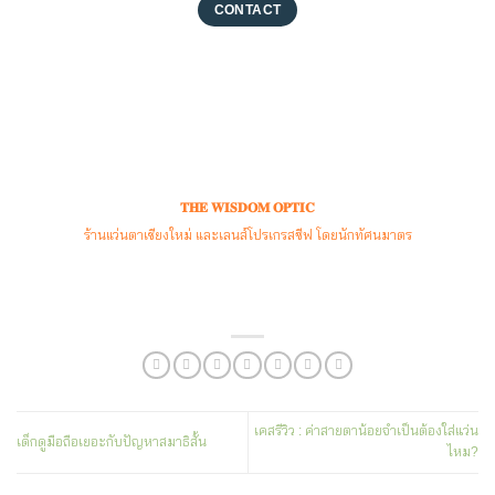
CONTACT
𝐓𝐇𝐄 𝐖𝐈𝐒𝐃𝐎𝐌 𝐎𝐏𝐓𝐈𝐂
ร้านแว่นตาเชียงใหม่ และเลนส์โปรเกรสซีฟ โดยนักทัศนมาตร
เคสรีวิว : ค่าสายตาน้อยจำเป็นต้องใส่แว่น
เด็กดูมือถือเยอะกับปัญหาสมาธิสั้น
ไหม?