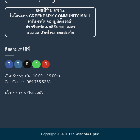
The
เอียง
โปร
Wisdom
เก
Optic
รส
แผนที่ร้าน สาขา 2
ซีฟ
ในโครงการ GREENPARK COMMUNITY MALL
(กรีนพาร์ค คอมมูนิตี้มอลล์)
ห่างเซ็นทรัลเฟสติวัล 100 เมตร
บนถนน เชียงใหม่-ดอยสะเก็ด
ติดตามเราได้ที่
เปิดบริการทุกวัน : 10.00 – 19.00 น.
Call Center : 089 755 5228
นโยบายความเป็นส่วนตัว
Copyright 2026 ©
The Wisdom Optic