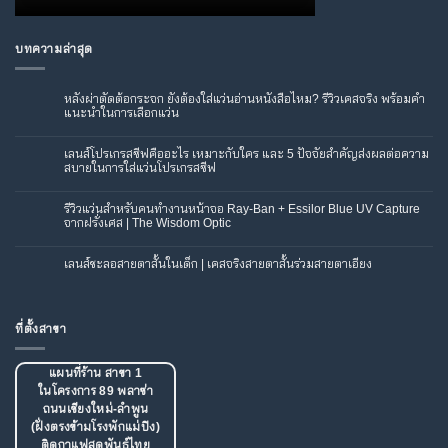
บทความล่าสุด
หลังผ่าตัดต้อกระจก ยังต้องใส่แว่นอ่านหนังสือไหม? รีวิวเคสจริง พร้อมคำ
แนะนำในการเลือกแว่น
ไม่มี
ความ
เห็น
เลนส์โปรเกรสซีฟคืออะไร เหมาะกับใคร และ 5 ปัจจัยสำคัญส่งผลต่อความ
บน
สบายในการใส่แว่นโปรเกรสซีฟ
หลัง
ผ่าตัด
ไม่มี
ต้อกระจก
ความ
ยัง
เห็น
รีวิวแว่นสำหรับคนทำงานหน้าจอ Ray-Ban + Essilor Blue UV Capture
ต้อง
บน
ใส่
จากฝรั่งเศส | The Wisdom Optic
เลนส์
แว่น
โปร
อ่าน
ไม่มี
เก
หนังสือ
ความ
รส
ไหม?
เห็น
เลนส์ชะลอสายตาสั้นในเด็ก | เคสจริงสายตาสั้นร่วมสายตาเอียง
ซีฟ
รีวิว
บน
คือ
เคส
รีวิว
ไม่มี
อะไร
จริง
แว่น
ความ
เหมาะ
พร้อม
สำหรับ
เห็น
กับ
คำ
คน
บน
ใคร
แนะนำ
ทำงาน
เลนส์
และ
ที่ตั้งสาขา
ใน
หน้า
ชะลอ
5
การ
จอ
สายตา
ปัจจัย
เลือก
Ray-
สั้น
สำคัญ
แว่น
Ban
ใน
ส่ง
+
เด็ก
แผนที่ร้าน สาขา 1
ผล
Essilor
|
ต่อ
ในโครงการ 89 พลาซ่า
Blue
เคส
ความ
UV
จริง
สบาย
ถนนเชียงใหม่-ลำพูน
Capture
สายตา
ใน
จาก
สั้น
การ
(ฝั่งตรงข้ามโรงพักแม่ปิง)
ฝรั่งเศส
ร่วม
ใส่
|
สายตา
ติดกาแฟสดพันธุ์ไทย
แว่น