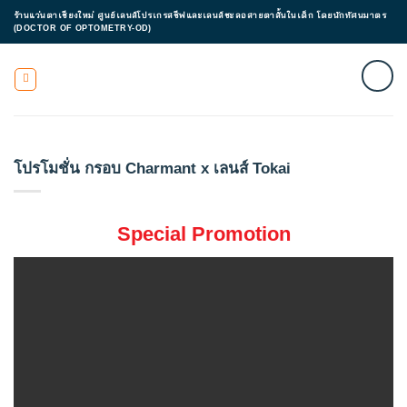
ข้าม
ร้านแว่นตาเชียงใหม่ ศูนย์เลนส์โปรเกรสซีฟและเลนส์ชะลอสายตาสั้นในเด็ก โดยนักทัศนมาตร
ไป
(DOCTOR OF OPTOMETRY-OD)
ยัง
เนื้อหา
โปรโมชั่น กรอบ Charmant x เลนส์ Tokai
Special Promotion